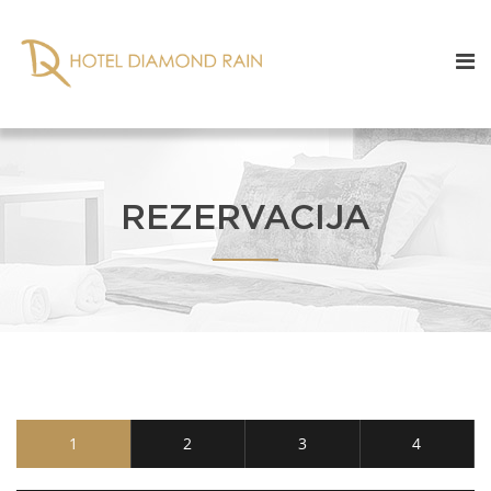
REZERVACIJA
1
2
3
4