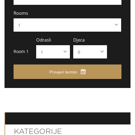
Rooms
Odrasli
Djeca
Room 1
Provjeri termin
KATEGORIJE